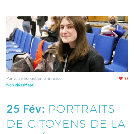
0
Par Jean-Sebastien Grinneiser
Non classifié(e)
25 Fév:
PORTRAITS
DE CITOYENS DE LA