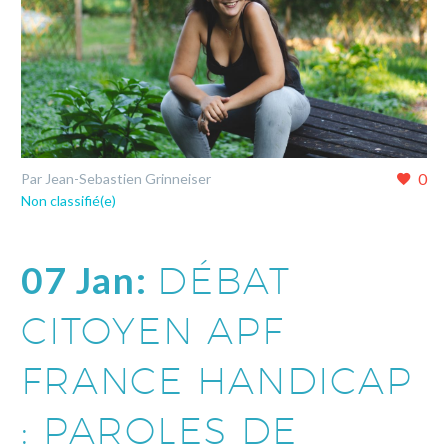
0
Par Jean-Sebastien Grinneiser
Non classifié(e)
07 Jan:
DÉBAT
CITOYEN APF
FRANCE HANDICAP
: PAROLES DE