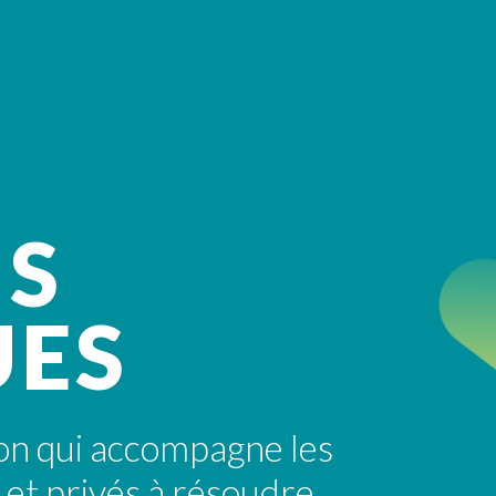
NS
UES
ion qui accompagne les
s et privés à résoudre