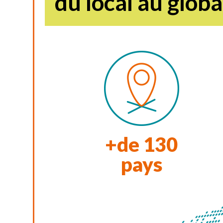
du local au globa
+de
130
pays