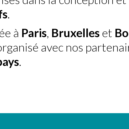
fs
.
sée à
Paris
,
Bruxelles
et
Bo
 organisé avec nos partena
pays
.