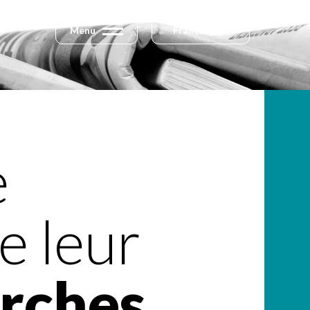
Menu
Français
e
e leur
arches