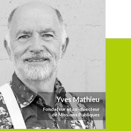
Yves Mathieu
Fondateur et co-directeur
de Missions Publiques