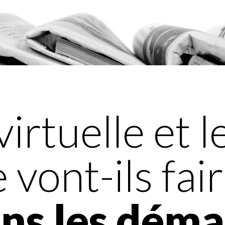
virtuelle et l
vont-ils fair
ans les dém