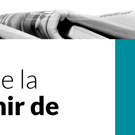
Menu
Français
e la
nir de