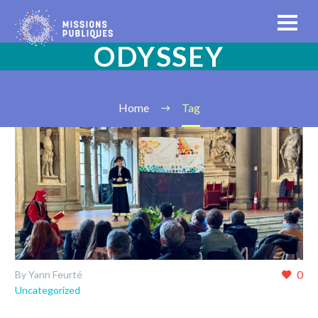
ODYSSEY
Home
Tag
0
By Yann Feurté
Uncategorized