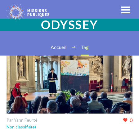
ODYSSEY
Accueil
Tag
0
Par Yann Feurté
Non classifié(e)