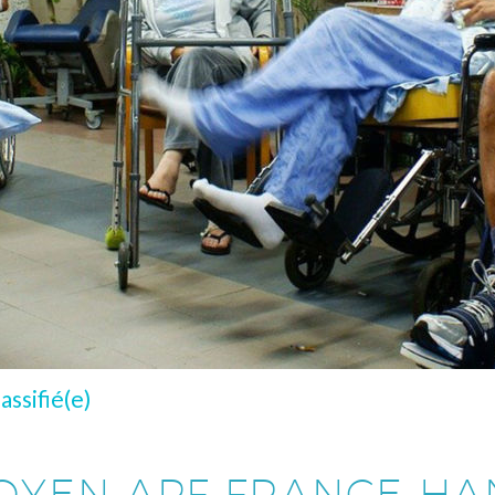
assifié(e)
OYEN APF FRANCE HA