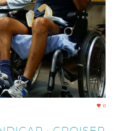
0
NDICAP : CROISER