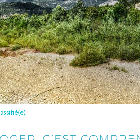
assifié(e)
ROGER, C’EST COMPRE