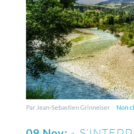
Par Jean-Sebastien Grinneiser
Non cl
09 Nov:
« S’INTER