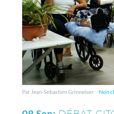
Par Jean-Sebastien Grinneiser
Non cl
09 Sep:
DÉBAT CIT