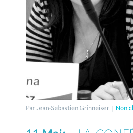
Par Jean-Sebastien Grinneiser
Non cl
11 Mai: