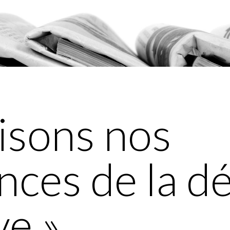
isons nos
nces de la d
ve »