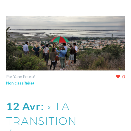
0
Par Yann Feurté
Non classifié(e)
12 Avr:
« LA
TRANSITION