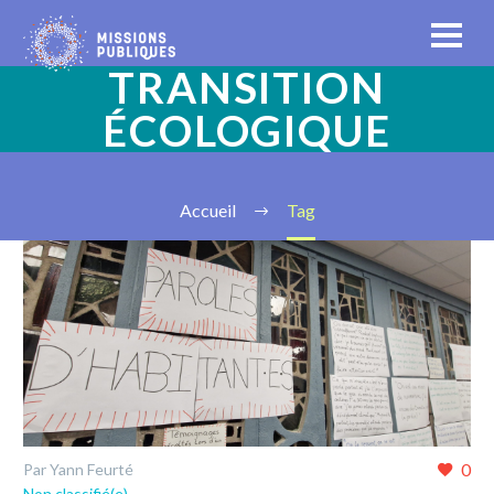
TRANSITION
ÉCOLOGIQUE
Accueil
Tag
0
Par Yann Feurté
Non classifié(e)