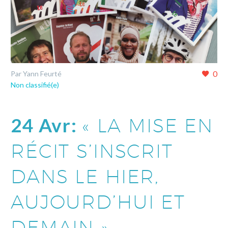
0
Par Yann Feurté
Non classifié(e)
24 Avr:
« LA MISE EN
RÉCIT S’INSCRIT
DANS LE HIER,
AUJOURD’HUI ET
DEMAIN »