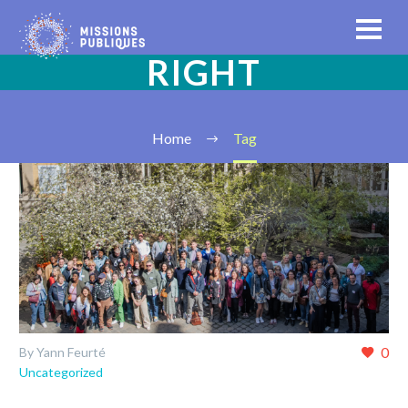
RIGHT
Home
Tag
0
By Yann Feurté
Uncategorized