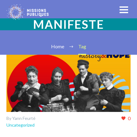
MANIFESTE
Home
Tag
0
By Yann Feurté
Uncategorized