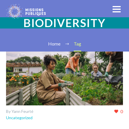
BIODIVERSITY
Home
Tag
0
By Yann Feurté
Uncategorized