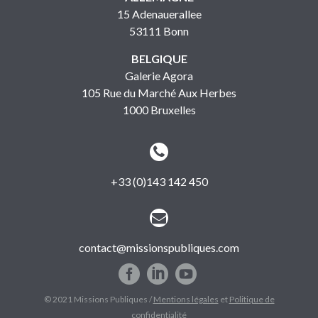
15 Adenauerallee
53111 Bonn
BELGIQUE
Galerie Agora
105 Rue du Marché Aux Herbes
1000 Bruxelles


+33 (0)143 142 450


contact@missionspubliques.com
© 2021 Missions Publiques /
Mentions légales
et
Politique de
confidentialité