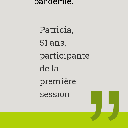
pandémie.
–
Patricia,
51 ans,
participante
de la
première
session