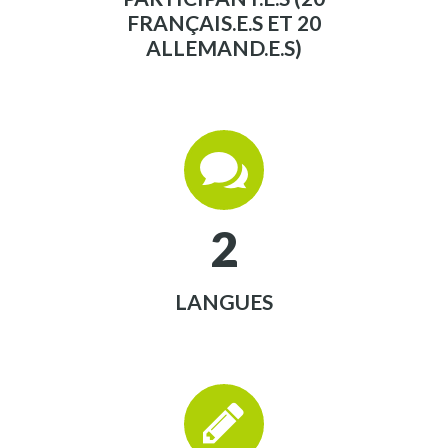
FRANÇAIS.E.S ET 20
ALLEMAND.E.S)


2
LANGUES

