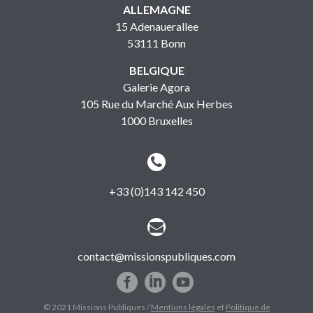
ALLEMAGNE
15 Adenauerallee
53111 Bonn
BELGIQUE
Galerie Agora
105 Rue du Marché Aux Herbes
1000 Bruxelles


+33 (0)143 142 450


contact@missionspubliques.com
© 2021 Missions Publiques /
Mentions légales
et
Politique de