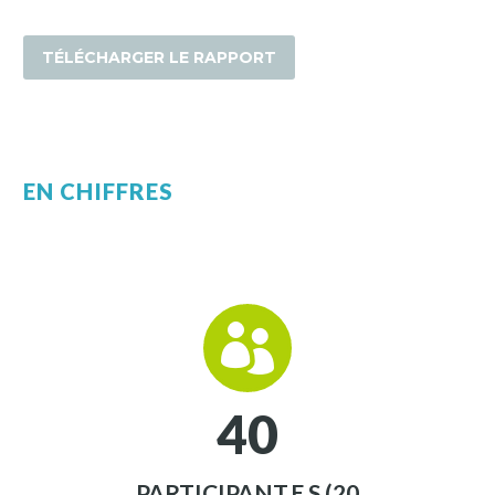
TÉLÉCHARGER LE RAPPORT
EN CHIFFRES


4
0
PARTICIPANT.E.S (20