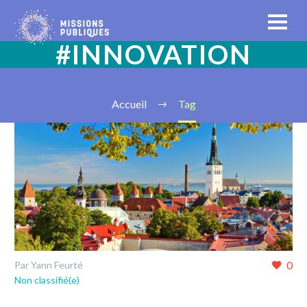
#INNOVATION
Accueil
Tag
0
Par Yann Feurté
Non classifié(e)