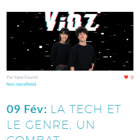
0
Par Yann Feurté
Non classifié(e)
09 Fév:
LA TECH ET
LE GENRE, UN
COMBAT