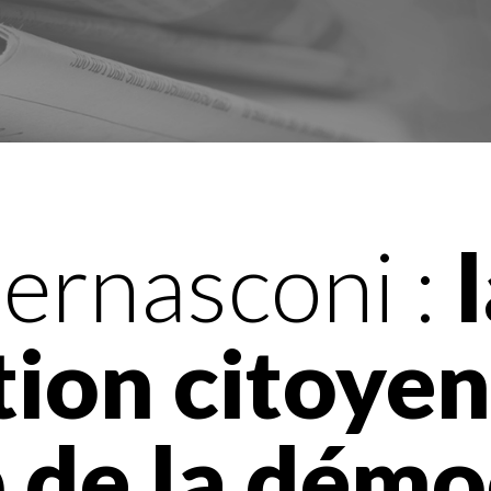
ernasconi :
tion citoyen
 de la démo