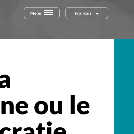
Menu
Français
la
ne ou le
cratie