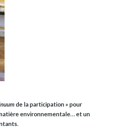
inuum
de la participation » pour
 matière environnementale… et un
ntants.