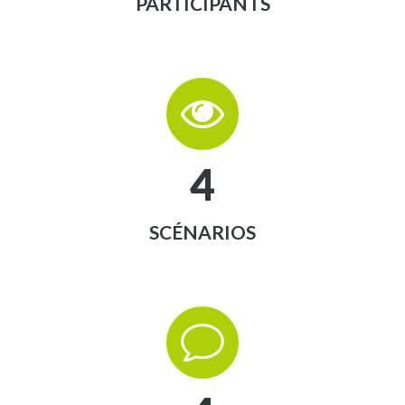
PARTICIPANTS


4
SCÉNARIOS
v
v