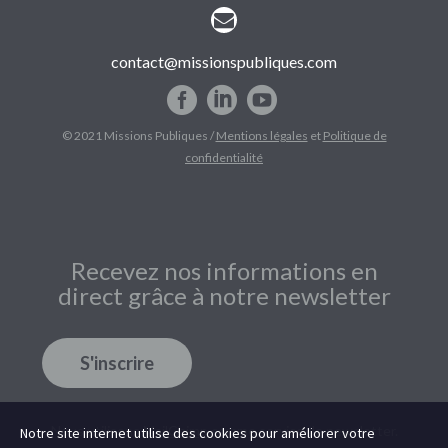


contact@missionspubliques.com
© 2021 Missions Publiques /
Mentions légales
et
Politique de
confidentialité
Recevez nos informations en
direct grâce à notre newsletter
S'inscrire
Nous utilisons
MailChimp
comme service de newsletter.
Notre site internet utilise des cookies pour améliorer votre