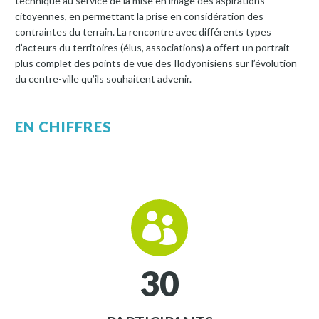
technique au service de la mise en image des aspirations
citoyennes, en permettant la prise en considération des
contraintes du terrain. La rencontre avec différents types
d’acteurs du territoires (élus, associations) a offert un portrait
plus complet des points de vue des Ilodyonisiens sur l’évolution
du centre-ville qu’ils souhaitent advenir.
EN CHIFFRES


3
0