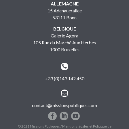
ALLEMAGNE
15 Adenauerallee
53111 Bonn
BELGIQUE
Galerie Agora
105 Rue du Marché Aux Herbes
1000 Bruxelles


+33 (0)143 142 450


contact@missionspubliques.com
© 2021 Missions Publiques /
Mentions légales
et
Politique de