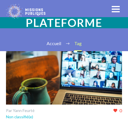
PLATEFORME
Accueil
Tag
0
Par Yann Feurté
Non classifié(e)