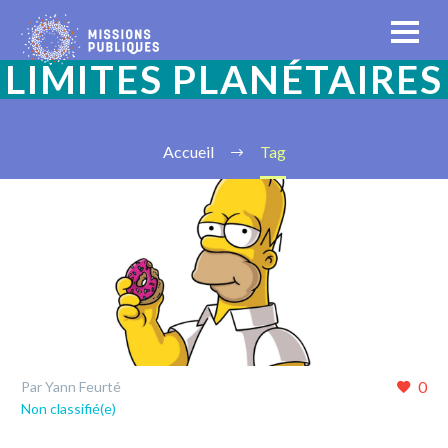
LIMITES PLANÉTAIRES
Accueil
Tag
0
Par Yann Feurté
Non classifié(e)