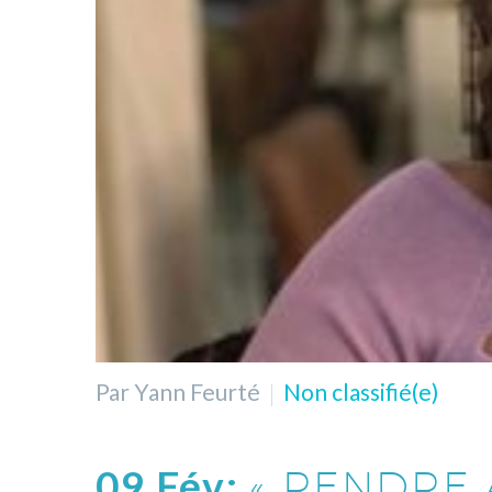
Par Yann Feurté
Non classifié(e)
09 Fév:
« RENDRE 