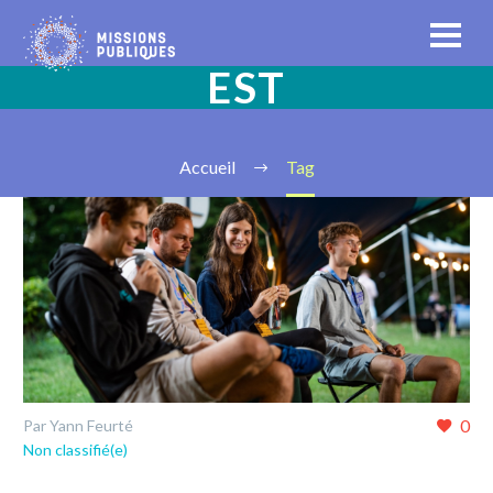
EST
Accueil
Tag
0
Par Yann Feurté
Non classifié(e)