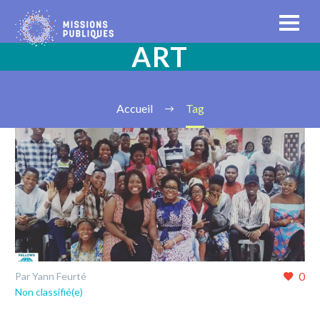
ART
Accueil
Tag
0
Par Yann Feurté
Non classifié(e)