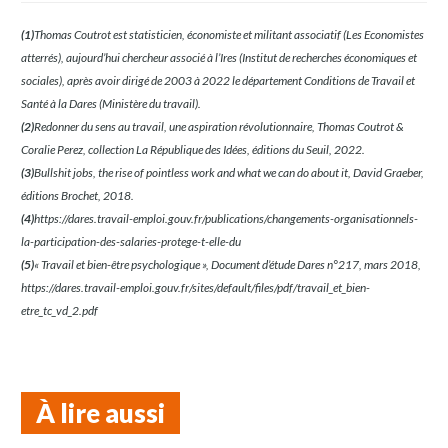
(1)
Thomas Coutrot est statisticien, économiste et militant associatif (Les Economistes
atterrés), aujourd’hui chercheur associé à l’Ires (Institut de recherches économiques et
sociales), après avoir dirigé de 2003 à 2022 le département Conditions de Travail et
Santé à la Dares (Ministère du travail).
(2)
Redonner du sens au travail, une aspiration révolutionnaire, Thomas Coutrot &
Coralie Perez, collection La République des Idées, éditions du Seuil, 2022.
(3)
Bullshit jobs, the rise of pointless work and what we can do about it, David Graeber,
éditions Brochet, 2018.
(4)
https://dares.travail-emploi.gouv.fr/publications/changements-organisationnels-
la-participation-des-salaries-protege-t-elle-du
(5)
« Travail et bien-être psychologique », Document d’étude Dares n°217, mars 2018,
https://dares.travail-emploi.gouv.fr/sites/default/files/pdf/travail_et_bien-
etre_tc_vd_2.pdf
À lire aussi