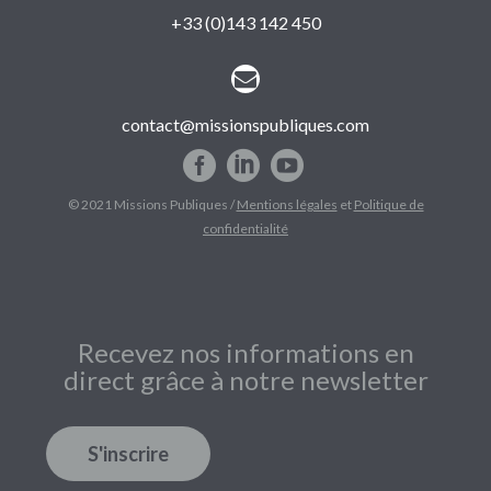
+33 (0)143 142 450


contact@missionspubliques.com
© 2021 Missions Publiques /
Mentions légales
et
Politique de
confidentialité
Recevez nos informations en
direct grâce à notre newsletter
S'inscrire