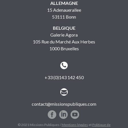
ALLEMAGNE
15 Adenauerallee
53111 Bonn
BELGIQUE
Galerie Agora
105 Rue du Marché Aux Herbes
1000 Bruxelles


+33 (0)143 142 450


contact@missionspubliques.com
© 2021 Missions Publiques /
Mentions légales
et
Politique de