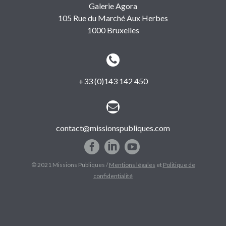
Galerie Agora
105 Rue du Marché Aux Herbes
1000 Bruxelles


+33 (0)143 142 450


contact@missionspubliques.com
© 2021 Missions Publiques /
Mentions légales
et
Politique de
confidentialité