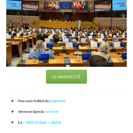
LE MANIFESTE
Pour avoir le détail du
programme
Version en ligne du
manifeste
Le
« Wall of Hope » digital