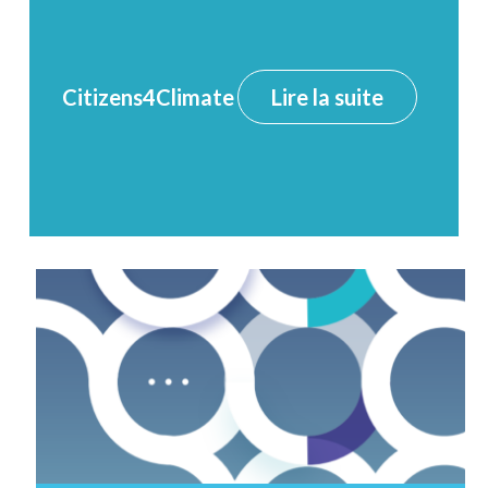
Citizens4Climate
Lire la suite