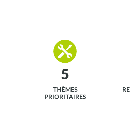


5
THÈMES
R
PRIORITAIRES