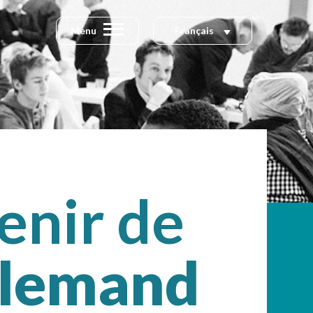
Menu
Français
enir de
llemand