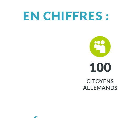
EN CHIFFRES :


1
0
0
CITOYENS
ALLEMANDS