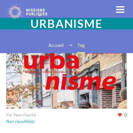
URBANISME
Accueil
Tag
0
Par Yann Feurté
Non classifié(e)