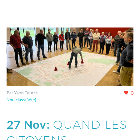
0
Par Yann Feurté
Non classifié(e)
27 Nov:
QUAND LES
CITOYENS