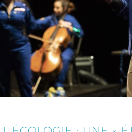
T ÉCOLOGIE : UNE « É