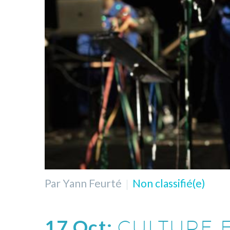
Par Yann Feurté
Non classifié(e)
17 Oct:
CULTURE E