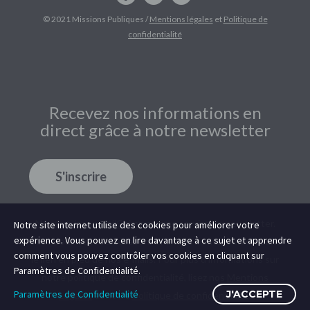
© 2021 Missions Publiques /
Mentions légales
et
Politique de
confidentialité
Recevez nos informations en
direct grâce à notre newsletter
S'inscrire
Nous utilisons
MailChimp
comme service de newsletter.
Notre site internet utilise des cookies pour améliorer votre
expérience. Vous pouvez en lire davantage à ce sujet et apprendre
Vous pourrez vous désabonner à tout moment en cliquant
comment vous pouvez contrôler vos cookies en cliquant sur
le lien en pied de nos e-mails. Pour plus d’informations sur
Paramètres de Confidentialité.
notre politique de confidentialité, lisez nos
Mentions
Paramètres de Confidentialité
J'ACCEPTE
Légales
et notre
Politique de confidentialité
.