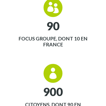


9
0
FOCUS GROUPE, DONT 10 EN
FRANCE


9
0
0
CITOYENS, DONT 90 EN