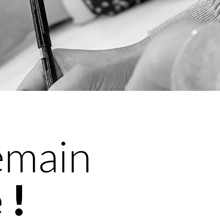
emain
 !