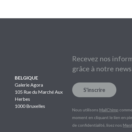
Recevez nos inform
grâce à notre news
BELGIQUE
Galerie Agora
S'inscrire
105 Rue du Marché Aux
Herbes
1000 Bruxelles
Nous utilisons
MailChimp
comme 
moment en cliquant le lien en pie
de confidentialité, lisez nos
Ment