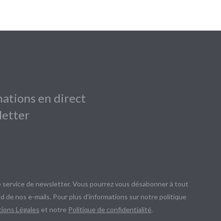
ations en direct
letter
service de newsletter. Vous pourrez vous désabonner à tout
d de nos e-mails. Pour plus d’informations sur notre politique
ions Légales
et notre
Politique de confidentialité
.