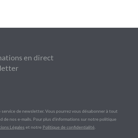
Menu
ations en direct
letter
service de newsletter. Vous pourrez vous désabonner à tout
d de nos e-mails. Pour plus d’informations sur notre politique
ions Légales
et notre
Politique de confidentialité
.