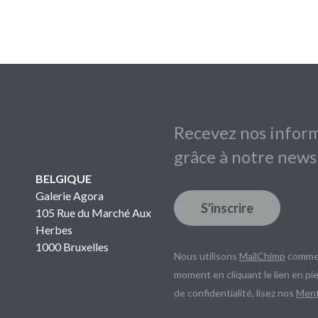
Recevez nos inform
grâce à notre news
BELGIQUE
Galerie Agora
S'inscrire
105 Rue du Marché Aux
Herbes
1000 Bruxelles
Nous utilisons
MailChimp
comme 
moment en cliquant le lien en pie
de confidentialité, lisez nos
Ment