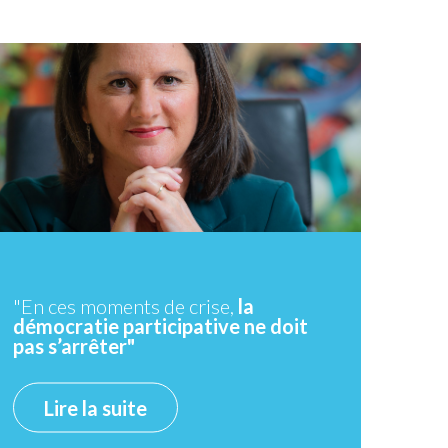
"En ces moments de crise,
la
démocratie participative ne doit
pas s’arrêter"
Lire la suite