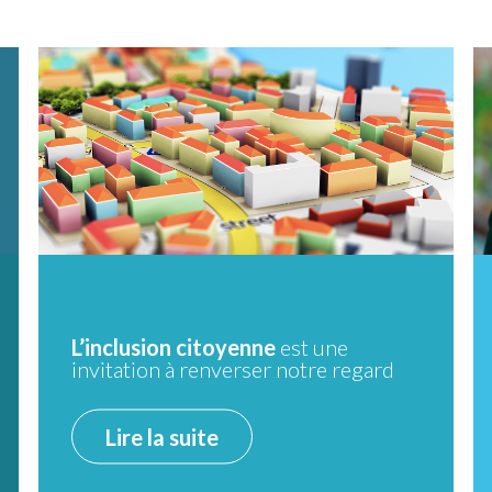
L’inclusion citoyenne
est une
invitation à renverser notre regard
Lire la suite