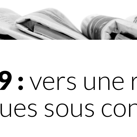
9 :
vers une 
gues sous co